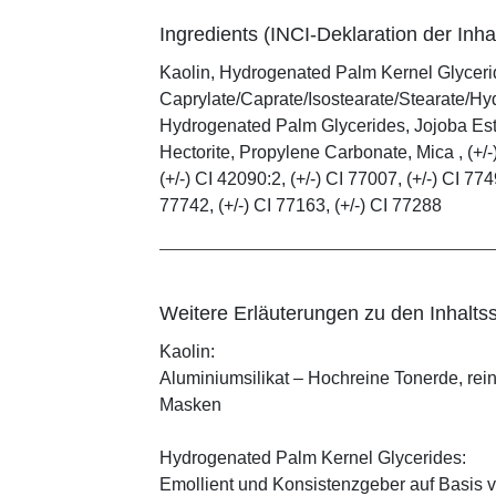
Ingredients (INCI-Deklaration der Inhal
Kaolin, Hydrogenated Palm Kernel Glycerid
Caprylate/Caprate/Isostearate/Stearate/Hy
Hydrogenated Palm Glycerides, Jojoba Este
Hectorite, Propylene Carbonate, Mica , (+/-)
(+/-) CI 42090:2, (+/-) CI 77007, (+/-) CI 774
77742, (+/-) CI 77163, (+/-) CI 77288
Weitere Erläuterungen zu den Inhaltss
Kaolin:
Aluminiumsilikat – Hochreine Tonerde, rei
Masken
Hydrogenated Palm Kernel Glycerides:
Emollient und Konsistenzgeber auf Basis v