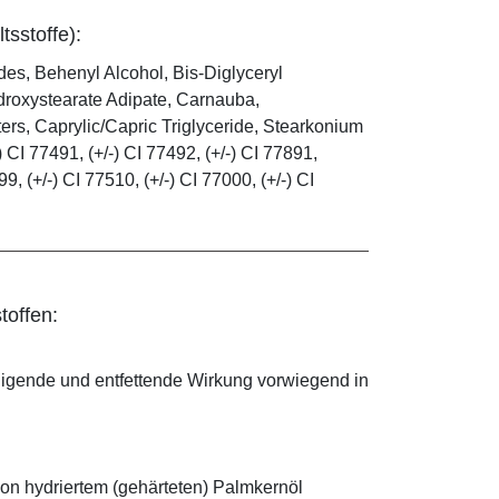
tsstoffe):
es, Behenyl Alcohol, Bis-Diglyceryl
droxystearate Adipate, Carnauba,
rs, Caprylic/Capric Triglyceride, Stearkonium
 CI 77491, (+/-) CI 77492, (+/-) CI 77891,
99, (+/-) CI 77510, (+/-) CI 77000, (+/-) CI
toffen:
nigende und entfettende Wirkung vorwiegend in
on hydriertem (gehärteten) Palmkernöl