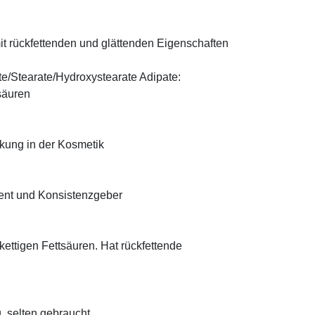
t rückfettenden und glättenden Eigenschaften
te/Stearate/Hydroxystearate Adipate:
säuren
rkung in der Kosmetik
ient und Konsistenzgeber
zkettigen Fettsäuren. Hat rückfettende
, selten gebraucht