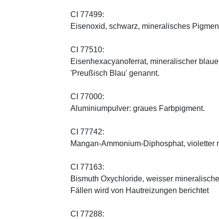
CI 77499:
Eisenoxid, schwarz, mineralisches Pigmen
CI 77510:
Eisenhexacyanoferrat, mineralischer blauer 
'Preußisch Blau' genannt.
CI 77000:
Aluminiumpulver: graues Farbpigment.
CI 77742:
Mangan-Ammonium-Diphosphat, violetter m
CI 77163:
Bismuth Oxychloride, weisser mineralischer 
Fällen wird von Hautreizungen berichtet
CI 77288: