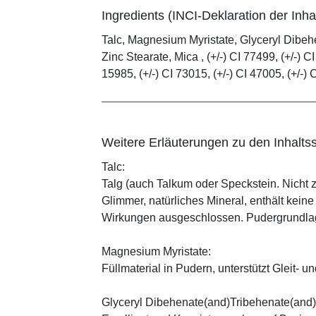
Ingredients (INCI-Deklaration der Inhal
Talc, Magnesium Myristate, Glyceryl Dibe
Zinc Stearate, Mica , (+/-) CI 77499, (+/-) CI
15985, (+/-) CI 73015, (+/-) CI 47005, (+/-) 
Weitere Erläuterungen zu den Inhaltss
Talc:
Talg (auch Talkum oder Speckstein. Nicht 
Glimmer, natürliches Mineral, enthält kein
Wirkungen ausgeschlossen. Pudergrundlage
Magnesium Myristate:
Füllmaterial in Pudern, unterstützt Gleit- un
Glyceryl Dibehenate(and)Tribehenate(and)