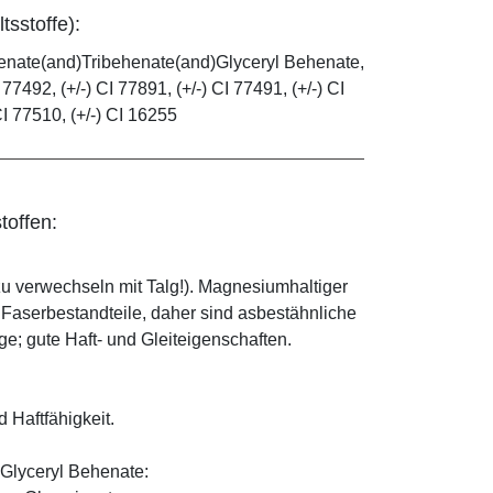
tsstoffe):
henate(and)Tribehenate(and)Glyceryl Behenate,
 77492, (+/-) CI 77891, (+/-) CI 77491, (+/-) CI
CI 77510, (+/-) CI 16255
toffen:
zu verwechseln mit Talg!). Magnesiumhaltiger
e Faserbestandteile, daher sind asbestähnliche
; gute Haft- und Gleiteigenschaften.
d Haftfähigkeit.
Glyceryl Behenate: