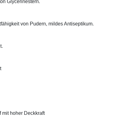
on Glycerinestern.
tfähigkeit von Pudern, mildes Antiseptikum.
t.
t
f mit hoher Deckkraft