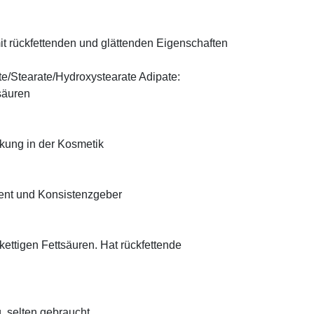
t rückfettenden und glättenden Eigenschaften
te/Stearate/Hydroxystearate Adipate:
säuren
rkung in der Kosmetik
ient und Konsistenzgeber
zkettigen Fettsäuren. Hat rückfettende
, selten gebraucht