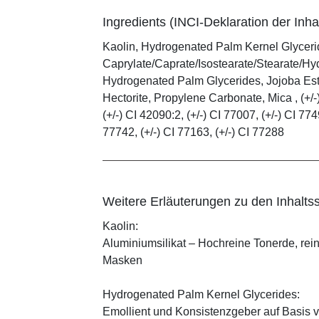
Ingredients (INCI-Deklaration der Inhal
Kaolin, Hydrogenated Palm Kernel Glycerid
Caprylate/Caprate/Isostearate/Stearate/Hy
Hydrogenated Palm Glycerides, Jojoba Este
Hectorite, Propylene Carbonate, Mica , (+/-)
(+/-) CI 42090:2, (+/-) CI 77007, (+/-) CI 774
77742, (+/-) CI 77163, (+/-) CI 77288
Weitere Erläuterungen zu den Inhaltss
Kaolin:
Aluminiumsilikat – Hochreine Tonerde, rei
Masken
Hydrogenated Palm Kernel Glycerides:
Emollient und Konsistenzgeber auf Basis v