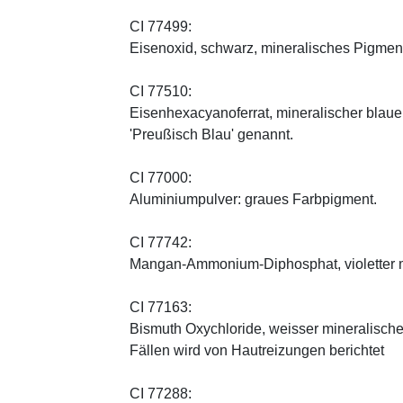
CI 77499:
Eisenoxid, schwarz, mineralisches Pigmen
CI 77510:
Eisenhexacyanoferrat, mineralischer blauer 
'Preußisch Blau' genannt.
CI 77000:
Aluminiumpulver: graues Farbpigment.
CI 77742:
Mangan-Ammonium-Diphosphat, violetter m
CI 77163:
Bismuth Oxychloride, weisser mineralischer 
Fällen wird von Hautreizungen berichtet
CI 77288: