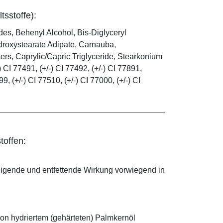
tsstoffe):
es, Behenyl Alcohol, Bis-Diglyceryl
droxystearate Adipate, Carnauba,
rs, Caprylic/Capric Triglyceride, Stearkonium
 CI 77491, (+/-) CI 77492, (+/-) CI 77891,
99, (+/-) CI 77510, (+/-) CI 77000, (+/-) CI
toffen:
nigende und entfettende Wirkung vorwiegend in
on hydriertem (gehärteten) Palmkernöl