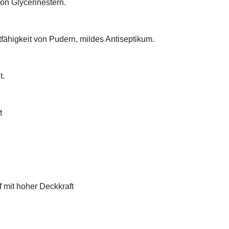
on Glycerinestern.
tfähigkeit von Pudern, mildes Antiseptikum.
t.
t
f mit hoher Deckkraft