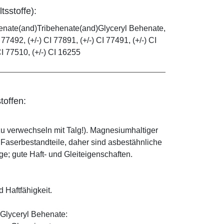
tsstoffe):
henate(and)Tribehenate(and)Glyceryl Behenate,
 77492, (+/-) CI 77891, (+/-) CI 77491, (+/-) CI
CI 77510, (+/-) CI 16255
toffen:
zu verwechseln mit Talg!). Magnesiumhaltiger
e Faserbestandteile, daher sind asbestähnliche
; gute Haft- und Gleiteigenschaften.
d Haftfähigkeit.
Glyceryl Behenate: