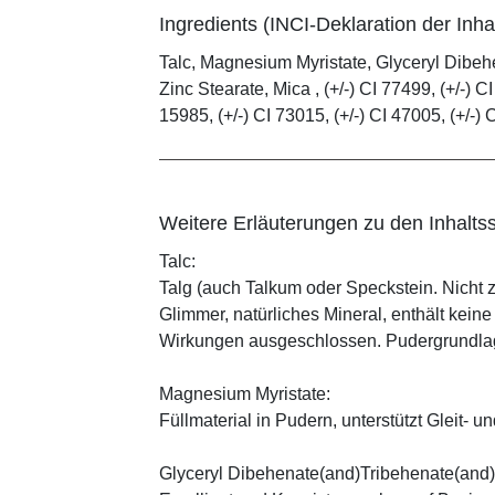
Ingredients (INCI-Deklaration der Inhal
Talc, Magnesium Myristate, Glyceryl Dibe
Zinc Stearate, Mica , (+/-) CI 77499, (+/-) CI
15985, (+/-) CI 73015, (+/-) CI 47005, (+/-) 
Weitere Erläuterungen zu den Inhaltss
Talc:
Talg (auch Talkum oder Speckstein. Nicht 
Glimmer, natürliches Mineral, enthält kein
Wirkungen ausgeschlossen. Pudergrundlage
Magnesium Myristate:
Füllmaterial in Pudern, unterstützt Gleit- un
Glyceryl Dibehenate(and)Tribehenate(and)