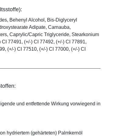
tsstoffe):
es, Behenyl Alcohol, Bis-Diglyceryl
droxystearate Adipate, Carnauba,
rs, Caprylic/Capric Triglyceride, Stearkonium
 CI 77491, (+/-) CI 77492, (+/-) CI 77891,
99, (+/-) CI 77510, (+/-) CI 77000, (+/-) CI
toffen:
nigende und entfettende Wirkung vorwiegend in
on hydriertem (gehärteten) Palmkernöl