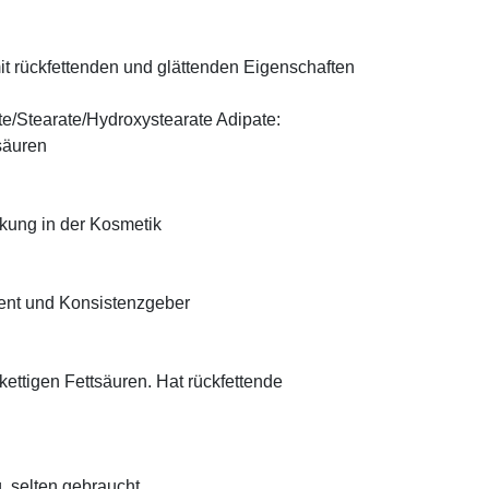
t rückfettenden und glättenden Eigenschaften
te/Stearate/Hydroxystearate Adipate:
säuren
rkung in der Kosmetik
ient und Konsistenzgeber
zkettigen Fettsäuren. Hat rückfettende
, selten gebraucht