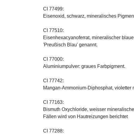
CI 77499:
Eisenoxid, schwarz, mineralisches Pigmen
CI 77510:
Eisenhexacyanoferrat, mineralischer blauer 
'Preußisch Blau' genannt.
CI 77000:
Aluminiumpulver: graues Farbpigment.
CI 77742:
Mangan-Ammonium-Diphosphat, violetter m
CI 77163:
Bismuth Oxychloride, weisser mineralischer 
Fällen wird von Hautreizungen berichtet
CI 77288: