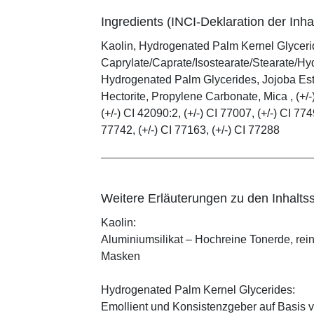
Ingredients (INCI-Deklaration der Inhal
Kaolin, Hydrogenated Palm Kernel Glycerid
Caprylate/Caprate/Isostearate/Stearate/Hy
Hydrogenated Palm Glycerides, Jojoba Este
Hectorite, Propylene Carbonate, Mica , (+/-)
(+/-) CI 42090:2, (+/-) CI 77007, (+/-) CI 774
77742, (+/-) CI 77163, (+/-) CI 77288
Weitere Erläuterungen zu den Inhaltss
Kaolin:
Aluminiumsilikat – Hochreine Tonerde, rei
Masken
Hydrogenated Palm Kernel Glycerides:
Emollient und Konsistenzgeber auf Basis v